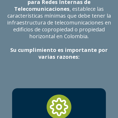
para Redes Internas de
Telecomunicaciones
, establece las
características mínimas que debe tener la
infraestructura de telecomunicaciones en
edificios de copropiedad o propiedad
horizontal en Colombia.
Su cumplimiento es importante por
varias razones: