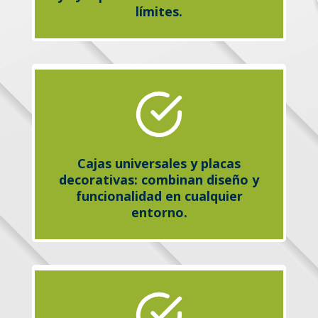
límites.
Cajas universales y placas
decorativas: combinan diseño y
funcionalidad en cualquier
entorno.