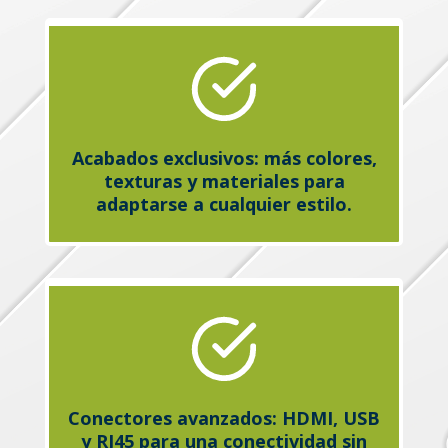
Acabados exclusivos: más colores,
texturas y materiales para
adaptarse a cualquier estilo.
Conectores avanzados: HDMI, USB
y RJ45 para una conectividad sin