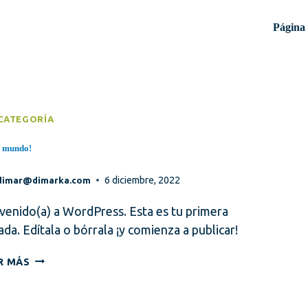
Página 
 CATEGORÍA
a mundo!
6 diciembre, 2022
dimar@dimarka.com
venido(a) a WordPress. Esta es tu primera
ada. Edítala o bórrala ¡y comienza a publicar!
¡HOLA
R MÁS
MUNDO!