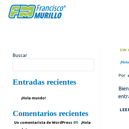
Saltar
al
contenido
SIN
Buscar
¡Hol
Buscar
Por
Entradas recientes
Bien
entr
¡Hola mundo!
LEE
Comentarios recientes
en
Un comentarista de WordPress
¡Hola