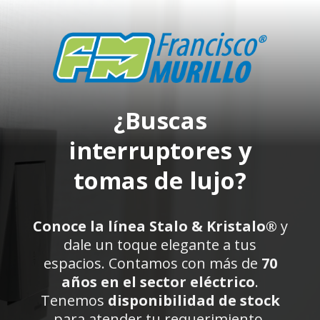
Saltar
al
contenido
¿Buscas
interruptores y
tomas de lujo?
Conoce la línea Stalo & Kristalo
®
y
dale un toque elegante a tus
espacios. Contamos con más de
70
años en el sector eléctrico
.
Tenemos
disponibilidad de stock
para atender tu requerimiento.